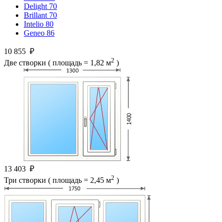
Delight 70
Brillant 70
Intelio 80
Geneo 86
10 855
₽
2
Две створки ( площадь = 1,82 м
)
13 403
₽
2
Три створки ( площадь = 2,45 м
)