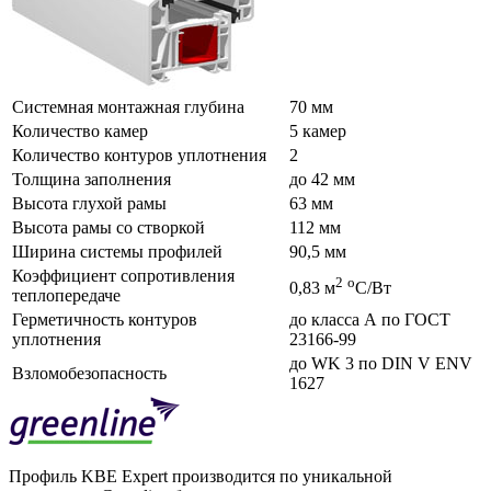
Системная монтажная глубина
70 мм
Количество камер
5 камер
Количество контуров уплотнения
2
Толщина заполнения
до 42 мм
Высота глухой рамы
63 мм
Высота рамы со створкой
112 мм
Ширина системы профилей
90,5 мм
Коэффициент сопротивления
2
о
0,83 м
С/Вт
теплопередаче
Герметичность контуров
до класса А по ГОСТ
уплотнения
23166-99
до WK 3 по DIN V ENV
Взломобезопасность
1627
Профиль KBE Expert производится по уникальной