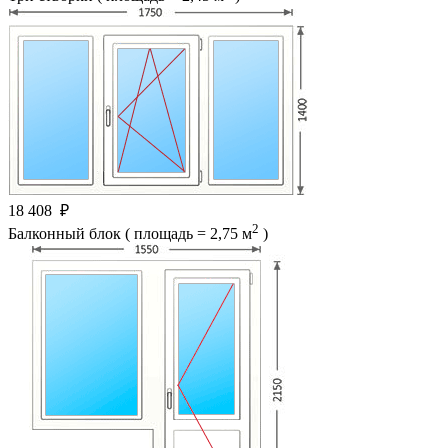
18 408
₽
2
Балконный блок ( площадь = 2,75 м
)