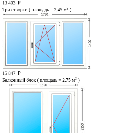
13 403
₽
2
Три створки ( площадь = 2,45 м
)
15 847
₽
2
Балконный блок ( площадь = 2,75 м
)