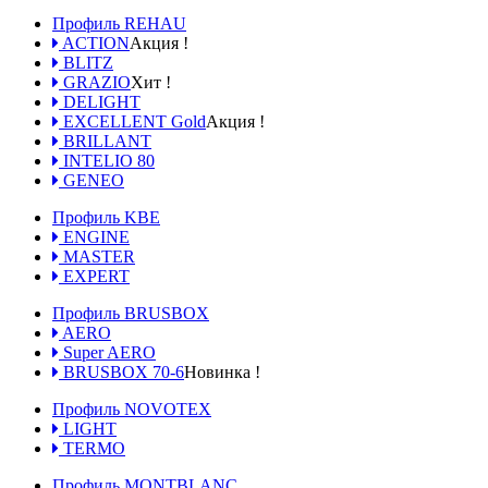
Профиль REHAU
ACTION
Акция !
BLITZ
GRAZIO
Хит !
DELIGHT
EXCELLENT Gold
Акция !
BRILLANT
INTELIO 80
GENEO
Профиль KBE
ENGINE
MASTER
EXPERT
Профиль BRUSBOX
AERO
Super AERO
BRUSBOX 70-6
Новинка !
Профиль NOVOTEX
LIGHT
TERMO
Профиль MONTBLANC