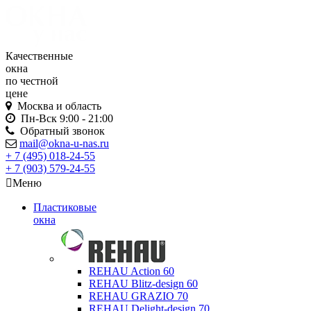
Качественные
окна
по честной
цене
Москва и область
Пн-Вск
9:00 - 21:00
Обратный звонок
mail@okna-u-nas.ru
+ 7 (495)
018-24-55
+ 7 (903)
579-24-55
Меню
Пластиковые
окна
REHAU Action 60
REHAU Blitz-design 60
REHAU GRAZIO 70
REHAU Delight-design 70