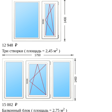
12 948
₽
2
Три створки ( площадь = 2,45 м
)
15 002
₽
2
Балконный блок ( площадь = 2,75 м
)