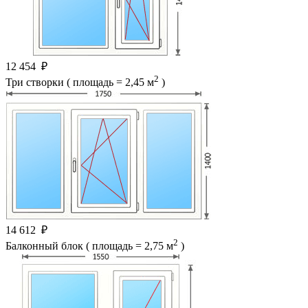
12 454
₽
2
Три створки ( площадь = 2,45 м
)
14 612
₽
2
Балконный блок ( площадь = 2,75 м
)