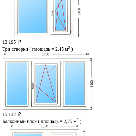
13 195
₽
2
Три створки ( площадь = 2,45 м
)
15 132
₽
2
Балконный блок ( площадь = 2,75 м
)