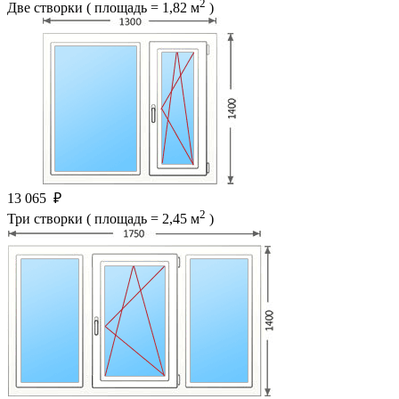
2
Две створки ( площадь = 1,82 м
)
13 065
₽
2
Три створки ( площадь = 2,45 м
)