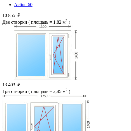
Action 60
10 855
₽
2
Две створки ( площадь = 1,82 м
)
13 403
₽
2
Три створки ( площадь = 2,45 м
)